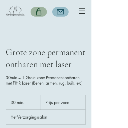
Grote zone permanent
ontharen met laser
30min = 1 Grote zone Permanent ontharen
met FIHR Laser (Benen, armen, rug, buik, etc)
Prijs
per
30 min.
3
Prijs per zone
zone
0
m
Het Verzorgingssalon
i
n