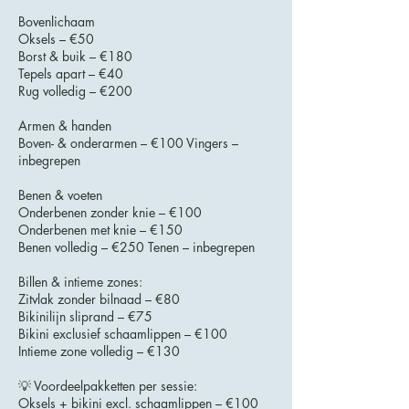
Bovenlichaam
Oksels – €50
Borst & buik – €180
Tepels apart – €40
Rug volledig – €200
Armen & handen
Boven- & onderarmen – €100 Vingers –
inbegrepen
Benen & voeten
Onderbenen zonder knie – €100
Onderbenen met knie – €150
Benen volledig – €250 Tenen – inbegrepen
Billen & intieme zones:
Zitvlak zonder bilnaad – €80
Bikinilijn sliprand – €75
Bikini exclusief schaamlippen – €100
Intieme zone volledig – €130
💡 Voordeelpakketten per sessie:
Oksels + bikini excl. schaamlippen – €100