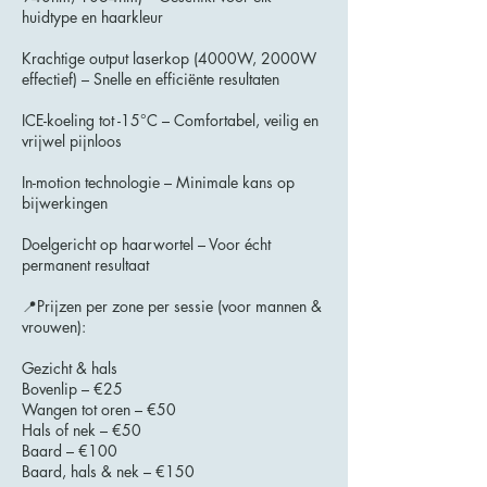
huidtype en haarkleur
Krachtige output laserkop (4000W, 2000W
effectief) – Snelle en efficiënte resultaten
ICE-koeling tot -15°C – Comfortabel, veilig en
vrijwel pijnloos
In-motion technologie – Minimale kans op
bijwerkingen
Doelgericht op haarwortel – Voor écht
permanent resultaat
📍Prijzen per zone per sessie (voor mannen &
vrouwen):
Gezicht & hals
Bovenlip – €25
Wangen tot oren – €50
Hals of nek – €50
Baard – €100
Baard, hals & nek – €150