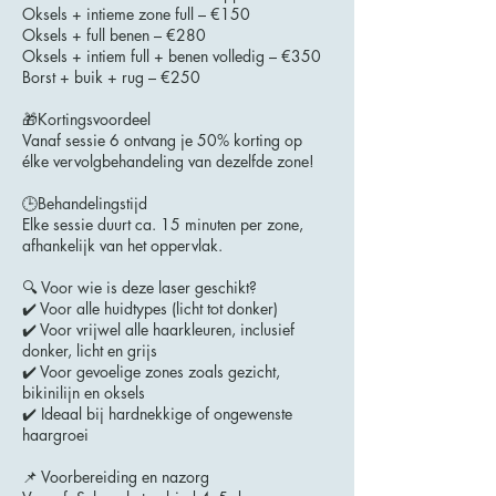
Oksels + intieme zone full – €150
Oksels + full benen – €280
Oksels + intiem full + benen volledig – €350
Borst + buik + rug – €250
🎁Kortingsvoordeel
Vanaf sessie 6 ontvang je 50% korting op
élke vervolgbehandeling van dezelfde zone!
🕒Behandelingstijd
Elke sessie duurt ca. 15 minuten per zone,
afhankelijk van het oppervlak.
🔍 Voor wie is deze laser geschikt?
✔️ Voor alle huidtypes (licht tot donker)
✔️ Voor vrijwel alle haarkleuren, inclusief
donker, licht en grijs
✔️ Voor gevoelige zones zoals gezicht,
bikinilijn en oksels
✔️ Ideaal bij hardnekkige of ongewenste
haargroei
📌 Voorbereiding en nazorg