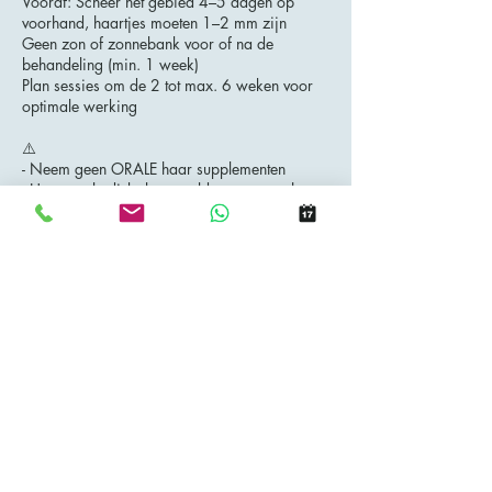
Vooraf: Scheer het gebied 4–5 dagen op
voorhand, haartjes moeten 1–2 mm zijn
Geen zon of zonnebank voor of na de
behandeling (min. 1 week)
Plan sessies om de 2 tot max. 6 weken voor
optimale werking
⚠️
- Neem geen ORALE haar supplementen
- Hormonale disbalans - zeldzaam maar het
bestaat: minder dan 2% van de mensen
kunnen haartjes terugkeren door androgenen
(Hirsutisme, Hypertrichose)
- zwangerschap/overgang kan een opstoot
geven (herhaling nodig)