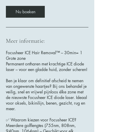
.
Nu boeken
Meer informatie:
Focusheer ICE Hair Removal™ – 30min= 1
Grote zone
Permanent ontharen met krachtige ICE diode
laser – voor een gladde huid, zonder scheren!
Ben je klaar om definitief afscheid te nemen
van ongewenste haartjes? Bij ons behandel je
veilig, snel en vrijwel pijnloos élke zone met
de nieuwste Focusheer ICE diode laser. Ideaal
voor oksels, bikinilijn, benen, gezicht, rug en
meer.
✅ Waarom kiezen voor Focusheer ICE?
Meerdere golflengtes (755nm, 808nm,
940nm, 1064nm) – Geschikt voor elk