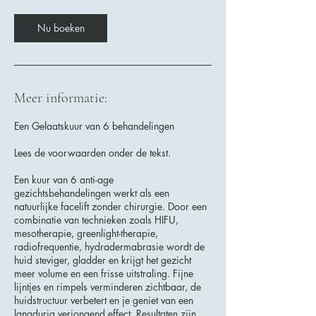
m
i
Nu boeken
n
.
Meer informatie:
Een Gelaatskuur van 6 behandelingen
Lees de voorwaarden onder de tekst.
Een kuur van 6 anti-age
gezichtsbehandelingen werkt als een
natuurlijke facelift zonder chirurgie. Door een
combinatie van technieken zoals HIFU,
mesotherapie, greenlight-therapie,
radiofrequentie, hydradermabrasie wordt de
huid steviger, gladder en krijgt het gezicht
meer volume en een frisse uitstraling. Fijne
lijntjes en rimpels verminderen zichtbaar, de
huidstructuur verbetert en je geniet van een
langdurig verjongend effect. Resultaten zijn