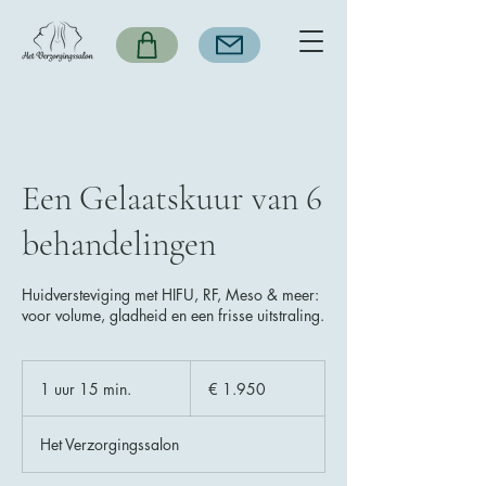
Een Gelaatskuur van 6
behandelingen
Huidversteviging met HIFU, RF, Meso & meer:
voor volume, gladheid en een frisse uitstraling.
1.950
euro
1 uur 15 min.
1
€ 1.950
u
u
Het Verzorgingssalon
1
5