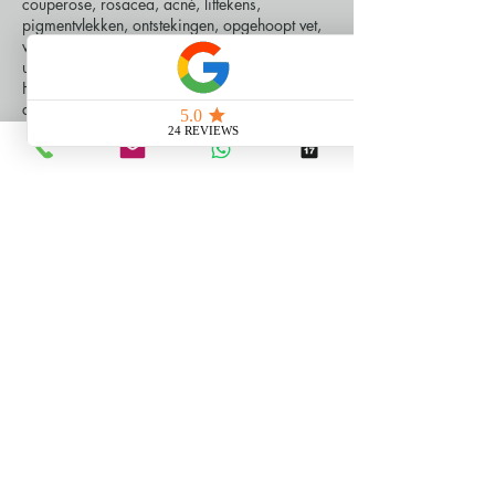
couperose, rosacea, acné, littekens,
pigmentvlekken, ontstekingen, opgehoopt vet,
verslapte huid, een mislukte permanente make-
up of tattoo, schade na ziekte of medicatie...
Het zijn problemen waar veel mensen
dagelijks mee worstelen.
Je hoeft dit niet zomaar te
aanvaarden
Wij geloven dat iedereen zich goed mag
voelen in zijn of haar huid. Ook jij!
Huidverzorging is allang niet meer iets enkel
voor ‘de chique madammen’.
Onze klanten
zijn gewone mensen
, die gewoon zichzelf
willen zijn – en er tegelijk op hun best willen
uitzien.
We maken huidverbetering toegankelijk,
eerlijk en betaalbaar. Geen valse beloftes,
maar duidelijke communicatie, transparantie
en zichtbare resultaten.